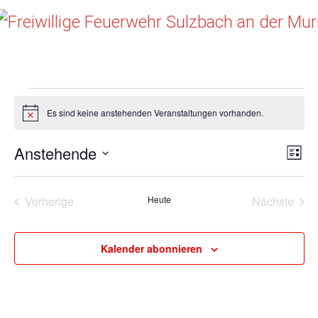
Menu
Freiwillige Feuerwehr Sulzbach an der Murr
Veranstaltungen
Es sind keine anstehenden Veranstaltungen vorhanden.
Hinweis
Anstehende
Ans
Ve
Liste
Datum
An
Nav
wählen.
Nav
Vorherige
Heute
Nächste
Veranstaltungen
Veransta
Kalender abonnieren